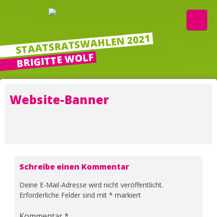
Zum
Inhalt
springen
STAATSRATSWAHLEN 2021
BRIGITTE WOLF
Website-Banner
Schreibe einen Kommentar
Deine E-Mail-Adresse wird nicht veröffentlicht.
Erforderliche Felder sind mit
*
markiert
Kommentar
*