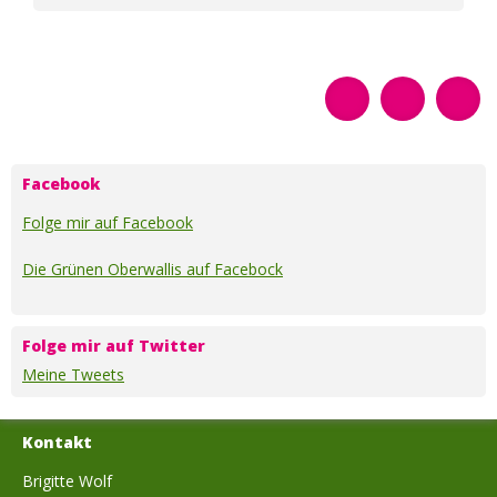
Besuchen
Besuchen
Sende
Sie
Sie
diese
uns
uns
Seite
auf
auf
per
Facebook
Twitter
Email.
Facebook
Folge mir auf Facebook
Die Grünen Oberwallis auf Facebock
Folge mir auf Twitter
Meine Tweets
Kontakt
Brigitte Wolf