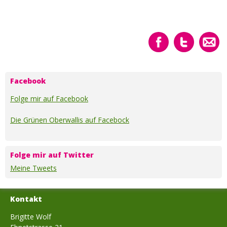
Besuchen
Besuchen
Sende
Sie
Sie
diese
uns
uns
Seite
auf
auf
per
Facebook
Twitter
Email.
Facebook
Folge mir auf Facebook
Die Grünen Oberwallis auf Facebock
Folge mir auf Twitter
Meine Tweets
Kontakt
Brigitte Wolf