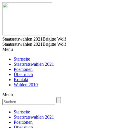
Zum
Inhalt
springen
Staatsratswahlen 2021
Brigitte Wolf
Staatsratswahlen 2021
Brigitte Wolf
Menü
Startseite
Staatsratswahlen 2021
Positionen
Über mich
Kontakt
Wahlen 2019
Menü
Suche
nach:
Startseite
Staatsratswahlen 2021
Positionen
Über mich