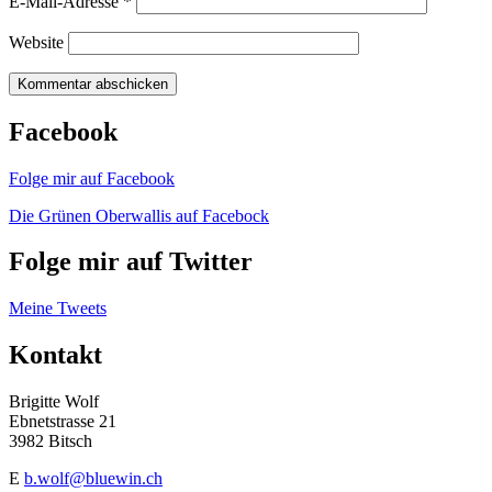
E-Mail-Adresse
*
Website
Besuchen
Besuchen
Sende
Facebook
Sie
Sie
diese
uns
uns
Seite
Folge mir auf Facebook
auf
auf
per
Facebook
Twitter
Email.
Die Grünen Oberwallis auf Facebock
Folge mir auf Twitter
Meine Tweets
Kontakt
Brigitte Wolf
Ebnetstrasse 21
3982 Bitsch
E
b.wolf@bluewin.ch