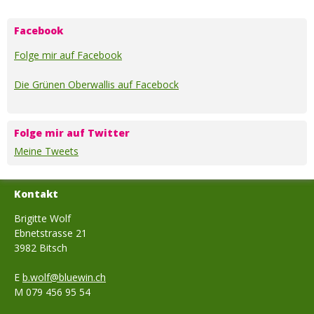
auf
auf
per
Facebook
Twitter
Email.
Facebook
Folge mir auf Facebook
Die Grünen Oberwallis auf Facebock
Folge mir auf Twitter
Meine Tweets
Kontakt
Brigitte Wolf
Ebnetstrasse 21
3982 Bitsch
E
b.wolf@bluewin.ch
M 079 456 95 54